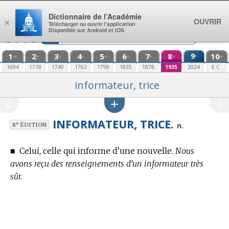
Aller au contenu
Dictionnaire de l’Académie
OUVRIR
×
Télécharger ou ouvrir l’application
Disponible sur Android et iOS
1
2
3
4
5
6
7
8
9
10
e
re
e
e
e
e
e
e
e
e
1694
1718
1740
1762
1798
1835
1878
1935
2024
E.C.
informateur, trice
INFORMATEUR, TRICE.
e
n.
8
ÉDITION
■
Celui, celle qui informe d’une nouvelle.
Nous
avons reçu des renseignements d’un informateur très
sûr.