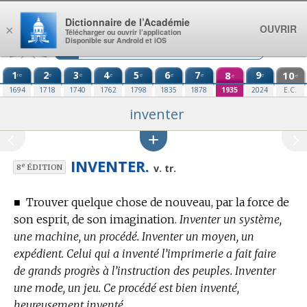
Aller au contenu
Dictionnaire de l’Académie
OUVRIR
×
Télécharger ou ouvrir l’application
Disponible sur Android et iOS
1
2
3
4
5
6
7
8
9
10
re
e
e
e
e
e
e
e
e
e
1694
1718
1740
1762
1798
1835
1878
1935
2024
E.C.
inventer
INVENTER.
e
v. tr.
8
ÉDITION
■
Trouver quelque chose de nouveau, par la force de
son esprit, de son imagination.
Inventer un système,
une machine, un procédé. Inventer un moyen, un
expédient. Celui qui a inventé l’imprimerie a fait faire
de grands progrès à l’instruction des peuples. Inventer
une mode, un jeu. Ce procédé est bien inventé,
heureusement inventé.