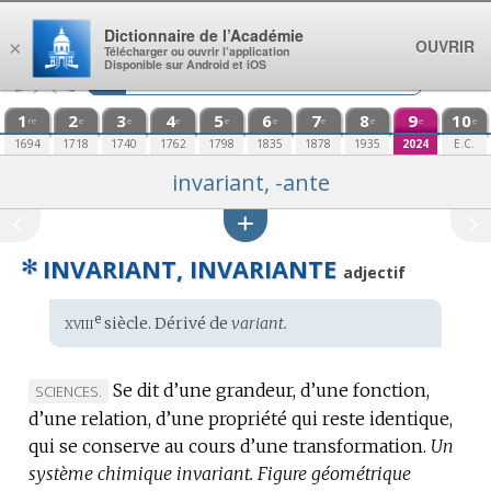
Aller au contenu
Dictionnaire de l’Académie
OUVRIR
×
Télécharger ou ouvrir l’application
Disponible sur Android et iOS
1
2
3
4
5
6
7
8
9
10
re
e
e
e
e
e
e
e
e
e
1694
1718
1740
1762
1798
1835
1878
1935
2024
E.C.
invariant, -ante
✻
INVARIANT, INVARIANTE
adjectif
xviii
e
Étymologie
siècle. Dérivé de
variant.
:
Se dit d’une grandeur, d’une fonction,
MARQUE
SCIENCES.
d’une relation, d’une propriété qui reste identique,
DE
qui se conserve au cours d’une transformation.
DOMAINE
Un
système chimique invariant.
:
Figure géométrique