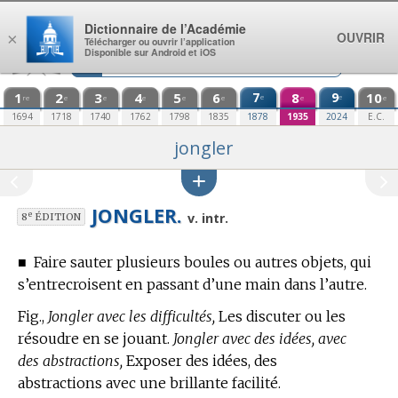
Aller au contenu
Dictionnaire de l’Académie
OUVRIR
×
Télécharger ou ouvrir l’application
Disponible sur Android et iOS
1
2
3
4
5
6
7
8
9
10
e
e
re
e
e
e
e
e
e
e
1694
1718
1740
1762
1798
1835
1878
1935
2024
E.C.
jongler
JONGLER.
e
v. intr.
8
ÉDITION
■
Faire sauter plusieurs boules ou autres objets, qui
s’entrecroisent en passant d’une main dans l’autre.
Fig.,
Jongler avec les difficultés,
Les discuter ou les
résoudre en se jouant.
Jongler avec des idées, avec
des abstractions,
Exposer des idées, des
abstractions avec une brillante facilité.