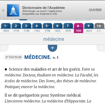
Aller au contenu
Dictionnaire de l’Académie
OUVRIR
×
Télécharger ou ouvrir l’application
Disponible sur Android et iOS
1
2
3
4
5
6
7
8
9
10
re
e
e
e
e
e
e
e
e
e
1694
1718
1740
1762
1798
1835
1878
1935
2024
E.C.
médecine
MÉDECINE.
e
n. f.
8
ÉDITION
■
Science des maladies et art de les guérir.
Faire sa
médecine. Docteur, étudiant en médecine. La Faculté, les
écoles de médecine. Des livres, des thèses de médecine.
Pratiquer, exercer la médecine.
Il se dit quelquefois pour Système médical.
L’ancienne médecine. La médecine d’Hippocrate. La