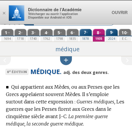
Aller au contenu
Dictionnaire de l’Académie
OUVRIR
×
Télécharger ou ouvrir l’application
Disponible sur Android et iOS
1
2
3
4
5
6
7
8
9
10
e
e
re
e
e
e
e
e
e
e
1694
1718
1740
1762
1798
1835
1878
1935
2024
E.C.
médique
MÉDIQUE.
e
adj. des deux genres.
8
ÉDITION
■
Qui appartient aux Mèdes, ou aux Perses que les
Grecs appelaient souvent Mèdes.
Il s’emploie
surtout dans cette expression :
Guerres médiques,
Les
guerres que les Perses firent aux Grecs dans le
cinquième siècle avant J.-C.
La première guerre
médique, la seconde guerre médique.