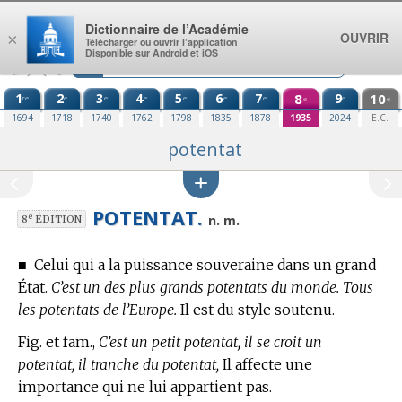
Aller au contenu
Dictionnaire de l’Académie
OUVRIR
×
Télécharger ou ouvrir l’application
Disponible sur Android et iOS
1
2
3
4
5
6
7
8
9
10
re
e
e
e
e
e
e
e
e
e
1694
1718
1740
1762
1798
1835
1878
1935
2024
E.C.
potentat
POTENTAT.
e
n. m.
8
ÉDITION
■
Celui qui a la puissance souveraine dans un grand
État.
C’est un des plus grands potentats du monde. Tous
les potentats de l’Europe.
Il est du style soutenu.
Fig. et fam.,
C’est un petit potentat, il se croit un
potentat, il tranche du potentat,
Il affecte une
importance qui ne lui appartient pas.