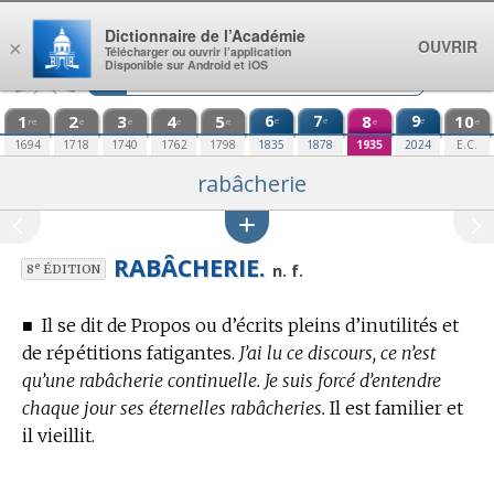
Aller au contenu
Dictionnaire de l’Académie
OUVRIR
×
Télécharger ou ouvrir l’application
Disponible sur Android et iOS
1
2
3
4
5
6
7
8
9
10
e
e
e
re
e
e
e
e
e
e
1694
1718
1740
1762
1798
1835
1878
1935
2024
E.C.
rabâcherie
RABÂCHERIE.
e
n. f.
8
ÉDITION
■
Il se dit de Propos ou d’écrits pleins d’inutilités et
de répétitions fatigantes.
J’ai lu ce discours, ce n’est
qu’une rabâcherie continuelle. Je suis forcé d’entendre
chaque jour ses éternelles rabâcheries.
Il est familier et
il vieillit.