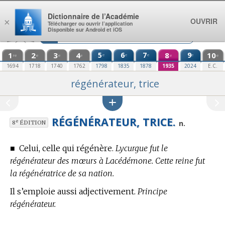
Aller au contenu
Dictionnaire de l’Académie
OUVRIR
×
Télécharger ou ouvrir l’application
Disponible sur Android et iOS
1
2
3
4
5
6
7
8
9
10
e
e
e
e
re
e
e
e
e
e
1694
1718
1740
1762
1798
1835
1878
1935
2024
E.C.
régénérateur, trice
RÉGÉNÉRATEUR, TRICE.
e
n.
8
ÉDITION
■
Celui, celle qui régénère.
Lycurgue fut le
régénérateur des mœurs à Lacédémone. Cette reine fut
la régénératrice de sa nation.
Il s’emploie aussi adjectivement.
Principe
régénérateur.