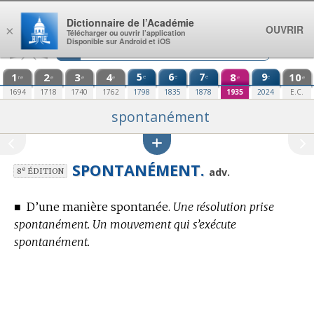
Aller au contenu
Dictionnaire de l’Académie
OUVRIR
×
Télécharger ou ouvrir l’application
Disponible sur Android et iOS
1
2
3
4
5
6
7
8
9
10
e
e
e
e
re
e
e
e
e
e
1694
1718
1740
1762
1798
1835
1878
1935
2024
E.C.
spontanément
SPONTANÉMENT.
e
adv.
8
ÉDITION
■
D’une manière spontanée.
Une résolution prise
spontanément. Un mouvement qui s’exécute
spontanément.