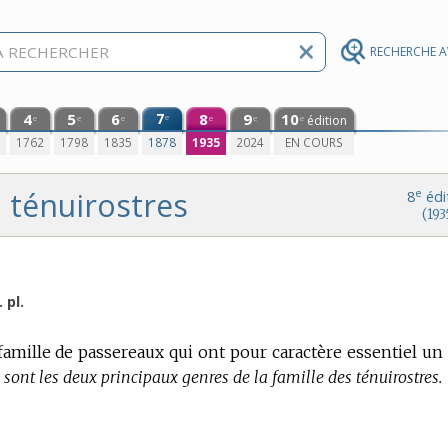
RECHERCHE 
4
5
6
7
8
9
10
e
édition
e
e
e
e
e
e
0
1762
1798
1835
1878
1935
2024
EN COURS
ténuirostres
e
8
édi
(193
 pl.
mille de passereaux qui ont pour caractère essentiel un
sont les deux principaux genres de la famille des ténuirostres.