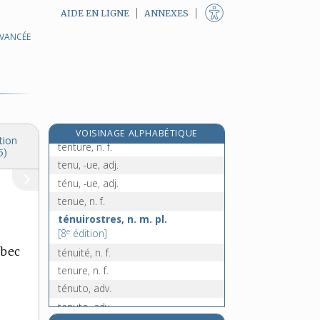
AIDE EN LIGNE
ANNEXES
AVANCÉE
tentateur, -trice, n.
tentation, n. f.
tentative, n. f.
tente, n. f.
tenter, v. tr.
tenthrède, n. f.
VOISINAGE ALPHABÉTIQUE
tion
tenture, n. f.
5)
tenu, -ue, adj.
ténu, -ue, adj.
tenue, n. f.
ténuirostres, n. m. pl.
e
[8
édition]
 bec
ténuité, n. f.
tenure, n. f.
ténuto, adv.
tenuto, adv.