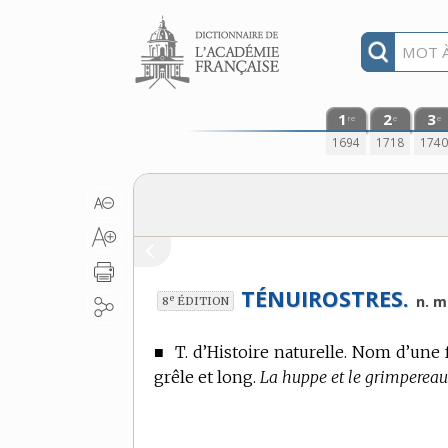
Aller au contenu
1
2
3
re
e
e
1694
1718
174
TÉNUIROSTRES.
e
n. m.
8
ÉDITION
■
T. d’Histoire naturelle.
Nom d’une fa
grêle et long.
La huppe et le grimpereau 