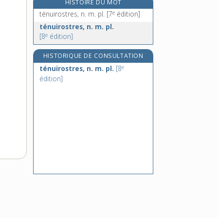
re
HISTOIRE DU MOT
tenve, adj.
[1
édition]
e
ténuirostres, n. m. pl.
[7
édition]
téocalli, n. m.
ténuirostres, n. m. pl.
téorbe, n. m.
e
[8
édition]
tépale, n. m.
téphilim, n. m.
HISTORIQUE DE CONSULTATION
e
ténuirostres, n. m. pl.
[8
édition]