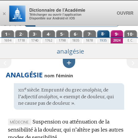
Aller au contenu
Dictionnaire de l’Académie
OUVRIR
×
Télécharger ou ouvrir l’application
Disponible sur Android et iOS
1
2
3
4
5
6
7
8
9
10
e
re
e
e
e
e
e
e
e
e
1694
1718
1740
1762
1798
1835
1878
1935
2024
E.C.
analgésie
ANALGÉSIE
nom féminin
xix
e
Étymologie
siècle. Emprunté du
grec
analgêsia,
de
:
l’adjectif
analgêtos,
« exempt de douleur, qui
ne cause pas de douleur ».
Suspension ou atténuation de la
MARQUE
MÉDECINE.
sensibilité à la douleur, qui n’altère pas les autres
DE
modes de sensibilité.
DOMAINE