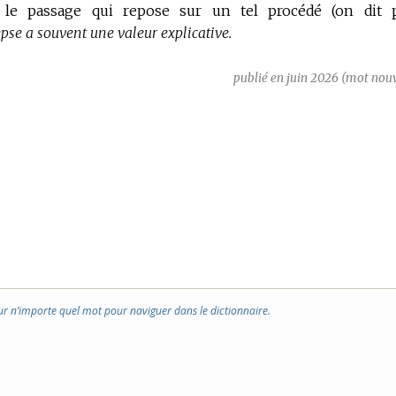
le passage qui repose sur un tel procédé (on dit 
pse a souvent une valeur explicative.
publié en juin 2026 (mot nou
ur n’importe quel mot pour naviguer dans le dictionnaire.