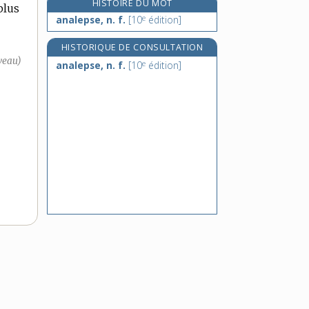
HISTOIRE DU MOT
plus
analogique, adj.
e
analepse, n. f.
[10
édition]
analogiquement, adv.
HISTORIQUE DE CONSULTATION
analogue, adj. et n. m.
veau)
e
analepse, n. f.
[10
édition]
analphabète, adj.