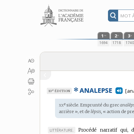
Aller au contenu
1
2
3
re
e
e
1694
1718
174
✻
ANALEPSE
[an
e
10
ÉDITION
xx
e
Étymologie
siècle. Emprunté du
grec
analêps
:
arrière », et de
lêpsis,
« action de pr
Procédé narratif qui, 
MARQUE
LITTÉRATURE.