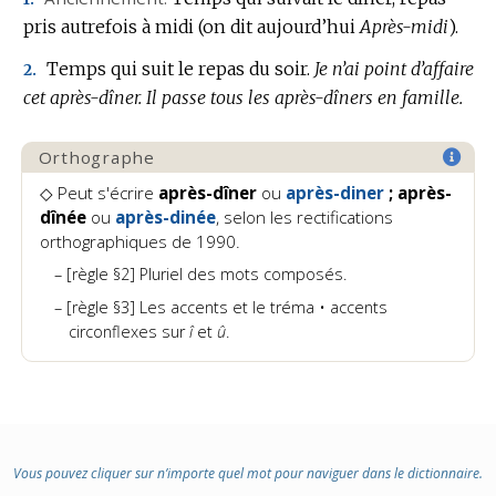
pris autrefois à midi (on dit aujourd’hui
Après-midi
).
Temps qui suit le repas du soir.
Je n’ai point d’affaire
2.
cet après-dîner.
Il passe tous les après-dîners en famille.
Orthographe
◇ Peut s'écrire
après-dîner
ou
après-diner
; après-
dînée
ou
après-dinée
, selon les rectifications
orthographiques de 1990.
[règle §2] Pluriel des mots composés.
[règle §3] Les accents et le tréma • accents
circonflexes sur
î
et
û
.
Vous pouvez cliquer sur n’importe quel mot pour naviguer dans le dictionnaire.