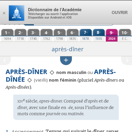
Aller au contenu
Dictionnaire de l’Académie
OUVRIR
×
Télécharger ou ouvrir l’application
Disponible sur Android et iOS
1
2
3
4
5
6
7
8
9
10
e
e
re
e
e
e
e
e
e
e
1694
1718
1740
1762
1798
1835
1878
1935
2024
E.C.
après-dîner
APRÈS-DÎNER
APRÈS-
◇
ou
nom masculin
DÎNÉE
◇
(vieilli)
nom féminin
(
pluriel
Après-dîners
ou
Après-dînées
).
xiv
e
Étymologie
siècle,
apres-disner.
Composé d’
après
et de
:
dîner,
avec une finale en
‑ée,
sous l’influence de
mots comme
journée
ou
matinée.
Anciennement.
Temps qui suivait le dîner, repas
1.