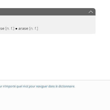
ase
[n. f.]
●
arase
[n. f.]
ur n’importe quel mot pour naviguer dans le dictionnaire.