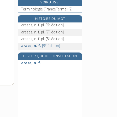
VOIR AUSSI
arbalète, n. f.
Terminologie (FranceTerme) [2]
arbalétrier [I], n. m.
e
arbalétrier [II], n. m.
[7
édition]
HISTOIRE DU MOT
e
arases, n. f. pl.
[6
édition]
arbitrage, n. m.
e
arases, n. f. pl.
[7
édition]
e
arases, n. f. pl.
[8
édition]
e
arase, n. f.
[9
édition]
HISTORIQUE DE CONSULTATION
arase, n. f.