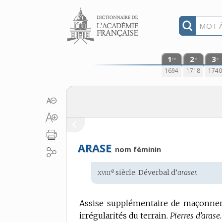
Aller au contenu
1
2
3
re
e
e
1694
1718
174
ARASE
nom féminin
xviii
e
Étymologie
siècle. Déverbal d’
araser.
:
Assise supplémentaire de maçonner
irrégularités du terrain.
Pierres d’arase.