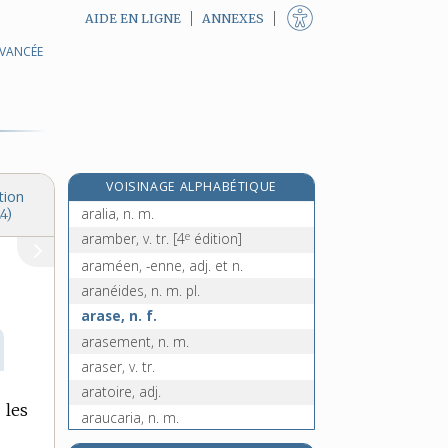
AIDE EN LIGNE
ANNEXES
AVANCÉE
arachnides, n. m. pl.
arachnoïde, n. f.
aragonite, n. f.
araignée, n. f.
araire, n. m., quelquefois f.
VOISINAGE ALPHABÉTIQUE
arak, n. m.
tion
aralia, n. m.
4)
e
aramber, v. tr.
[4
édition]
araméen, -enne, adj. et n.
aranéides, n. m. pl.
arase, n. f.
arasement, n. m.
araser, v. tr.
aratoire, adj.
 les
araucaria, n. m.
e
arbalestrille, n. f.
[4
édition]