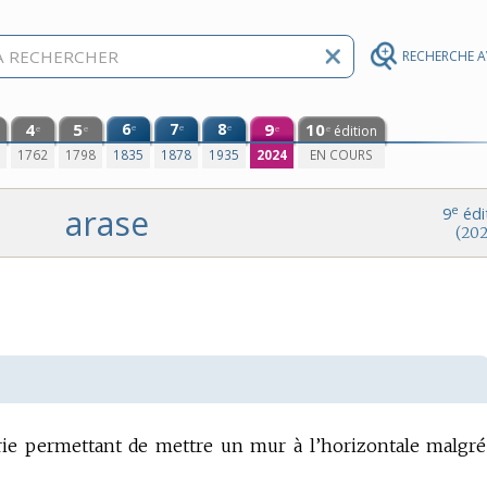
RECHERCHE 
4
5
6
7
8
9
10
e
e
e
édition
e
e
e
e
0
1762
1798
1835
1878
1935
2024
EN COURS
arase
e
9
édi
(202
ie permettant de mettre un mur à l’horizontale malgré