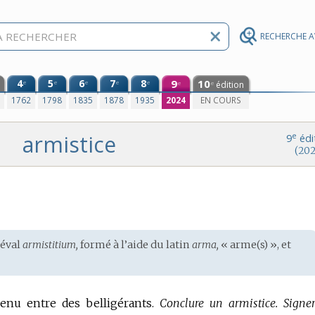
RECHERCHE 
4
5
6
7
8
9
10
e
e
e
e
e
édition
e
e
0
1762
1798
1835
1878
1935
2024
EN COURS
armistice
e
9
édi
(202
éval
armistitium,
formé à l’aide du
latin
arma,
« arme(s) », et
venu entre des belligérants.
Conclure un armistice.
Signe