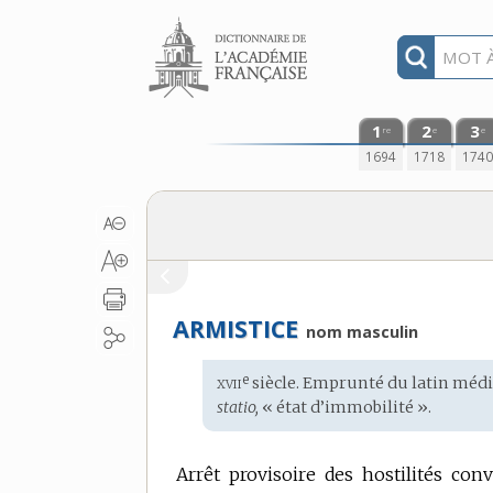
Aller au contenu
1
2
3
re
e
e
1694
1718
174
ARMISTICE
nom masculin
xvii
e
Étymologie
siècle. Emprunté du
latin médi
:
statio,
« état d’immobilité ».
Arrêt provisoire des hostilités con