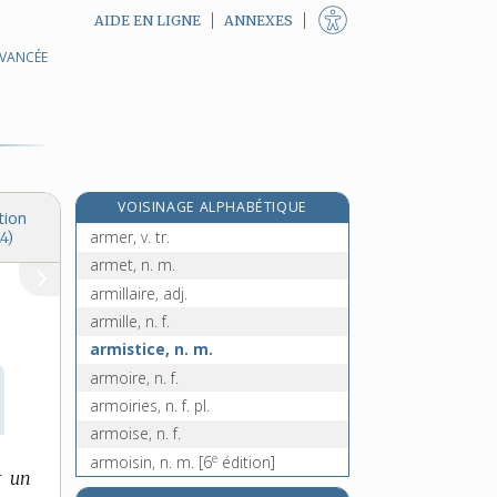
AIDE EN LIGNE
ANNEXES
AVANCÉE
armature, n. f.
arme, n. f.
armée, n. f.
armeline, n. f.
armement, n. m.
VOISINAGE ALPHABÉTIQUE
arménien, -ienne, adj. et n.
tion
armer, v. tr.
4)
armet, n. m.
armillaire, adj.
armille, n. f.
armistice, n. m.
armoire, n. f.
armoiries, n. f. pl.
armoise, n. f.
e
armoisin, n. m.
[6
édition]
r un
armon, n. m.