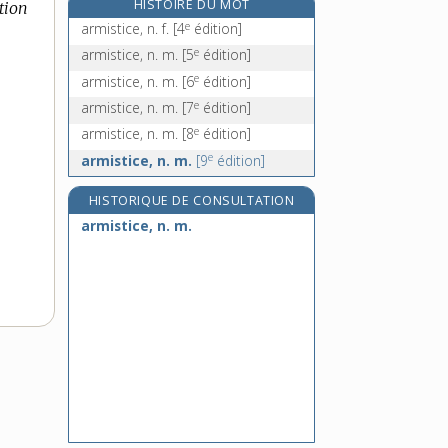
HISTOIRE DU MOT
tion
armorial, -ale, adj. et n.
e
armistice, n. f.
[4
édition]
armoricain, -aine, adj.
e
armistice, n. m.
[5
édition]
armorier, v. tr.
e
armistice, n. m.
[6
édition]
e
armoriste, n. m.
[7
édition]
e
armistice, n. m.
[7
édition]
e
armistice, n. m.
[8
édition]
e
armistice, n. m.
[9
édition]
HISTORIQUE DE CONSULTATION
armistice, n. m.