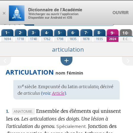
Aller au contenu
Dictionnaire de l’Académie
OUVRIR
×
Télécharger ou ouvrir l’application
Disponible sur Android et iOS
1
2
3
4
5
6
7
8
9
10
re
e
e
e
e
e
e
e
e
e
1694
1718
1740
1762
1798
1835
1878
1935
2024
E.C.
articulation
ARTICULATION
nom féminin
xv
e
Étymologie
siècle. Emprunté du
latin
articulatio,
dérivé
:
de
articulus
(voir
Article
).
Ensemble des éléments qui unissent
MARQUE
ANATOMIE.
1.
les os.
DE
Les articulations des doigts.
Une lésion à
l’articulation du genou.
DOMAINE
Spécialement.
Jonction des