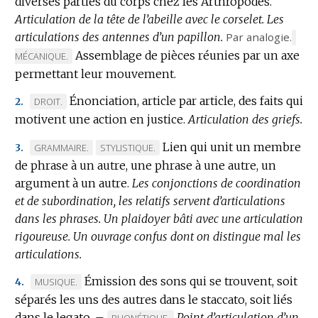
diverses parties du corps chez les Arthropodes.
:
Articulation de la tête de l’abeille avec le corselet.
Les
articulations des antennes d’un papillon.
Par analogie.
MAR
Assemblage de pièces réunies par un axe
DE
MÉCANIQUE.
DOM
permettant leur mouvement.
:
Énonciation, article par article, des faits qui
MARQUE
DROIT.
2.
motivent une action en justice.
DE
Articulation des griefs.
DOMAINE
Lien qui unit un membre
MARQUE
MARQUE
GRAMMAIRE.
STYLISTIQUE.
3.
:
de phrase à un autre, une phrase à une autre, un
DE
DE
argument à un autre.
DOMAINE
DOMAINE
Les conjonctions de coordination
et de subordination, les relatifs servent d’articulations
:
:
dans les phrases.
Un plaidoyer bâti avec une articulation
rigoureuse.
Un ouvrage confus dont on distingue mal les
articulations.
Émission des sons qui se trouvent, soit
MARQUE
MUSIQUE.
4.
séparés les uns des autres dans le staccato, soit liés
DE
dans le legato.
DOMAINE
–
Point d’articulation d’un
MARQUE
PHONÉTIQUE.