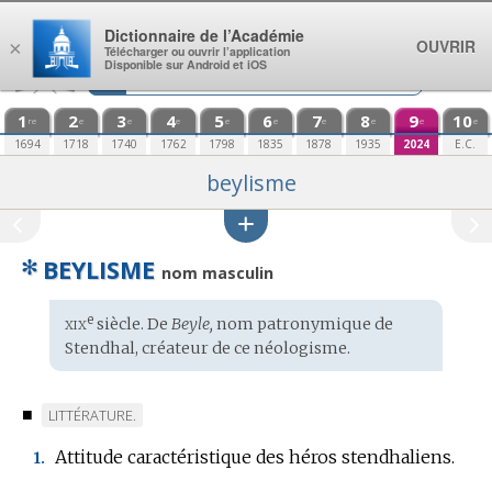
Aller au contenu
Dictionnaire de l’Académie
OUVRIR
×
Télécharger ou ouvrir l’application
Disponible sur Android et iOS
1
2
3
4
5
6
7
8
9
10
re
e
e
e
e
e
e
e
e
e
1694
1718
1740
1762
1798
1835
1878
1935
2024
E.C.
beylisme
✻
BEYLISME
nom masculin
xix
e
Étymologie
siècle. De
Beyle,
nom patronymique
de
:
Stendhal, créateur de ce néologisme.
■
MARQUE
LITTÉRATURE.
DE
Attitude caractéristique des héros stendhaliens.
1.
DOMAINE