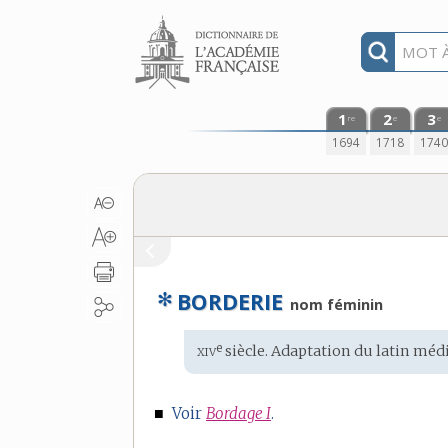
Aller au contenu
1
2
3
re
e
e
1694
1718
174
✻
BORDERIE
nom féminin
xiv
e
Étymologie
siècle. Adaptation du
latin méd
:
■
Voir
Bordage I
.