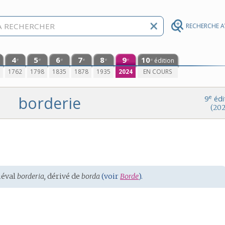
RECHERCHE 
4
5
6
7
8
9
10
édition
e
e
e
e
e
e
e
0
1762
1798
1835
1878
1935
2024
EN COURS
borderie
e
9
édi
(202
iéval
borderia,
dérivé de
borda
(voir
Borde
).