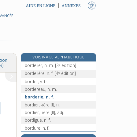
AIDE EN LIGNE
ANNEXES
AVANCÉE
re
bordeau, n. m.
[1
édition]
bordeaux, n. m.
bordée, n. f.
bordel, n. m.
bordelais, -aise, adj.
VOISINAGE ALPHABÉTIQUE
bordelaise, n. f.
tion
e
bordelier, n. m.
[3
édition]
4)
e
bordelière, n. f.
[4
édition]
border, v. tr.
bordereau, n. m.
borderie, n. f.
bordier, -ière [I], n.
bordier, -ière [II], adj.
bordigue, n. f.
bordure, n. f.
bore, n. m.