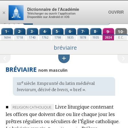
Aller au contenu
Dictionnaire de l’Académie
OUVRIR
×
Télécharger ou ouvrir l’application
Disponible sur Android et iOS
1
2
3
4
5
6
7
8
9
10
re
e
e
e
e
e
e
e
e
e
1694
1718
1740
1762
1798
1835
1878
1935
2024
E.C.
bréviaire
BRÉVIAIRE
nom masculin
xii
e
Étymologie
siècle. Emprunté du
latin médiéval
:
breviarum,
dérivé de
brevis,
« bref ».
■
Livre liturgique contenant
MARQUE
RELIGION CATHOLIQUE.
les offices que doivent dire ou lire chaque jour les
DE
prêtres réguliers ou séculiers de l’Église catholique.
DOMAINE