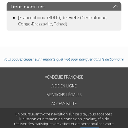
Liens externes
[Francophonie (BDLP)]
breveté
(Centrafrique,
Congo-Brazzaville, Tchad)
Vous pouvez cliquer sur n’importe quel mot pour naviguer dans le dictionnaire.
ACADÉMIE FRANÇAISE
AIDE EN LIGNE
MENTIONS LÉGALES
ACCESSIBILITÉ
CONTACTS
En poursuivant votre navigation sur ce site, vous acceptez
l’utilisation d’un témoin de connexion (cookie), afin de
réaliser des statistiques de visites et de personnaliser votre