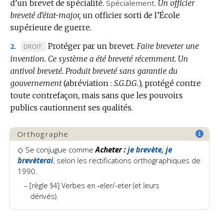
d’un brevet de spécialité.
Spécialement.
Un officier
breveté d’état-major,
un officier sorti de l’École
supérieure de guerre.
Protéger par un brevet.
Faire breveter une
MARQUE
DROIT.
2.
invention.
DE
Ce système a été breveté récemment.
Un
antivol breveté.
DOMAINE
Produit breveté sans garantie du
gouvernement
:
(abréviation :
S.G.D.G.
),
protégé contre
toute contrefaçon, mais sans que les pouvoirs
publics cautionnent ses qualités.
Orthographe
◇
Se conjugue comme
Acheter :
je brevète, je
brevèterai
, selon les rectifications orthographiques de
1990.
[règle §4] Verbes en ‑eler/-eter (et leurs
dérivés).