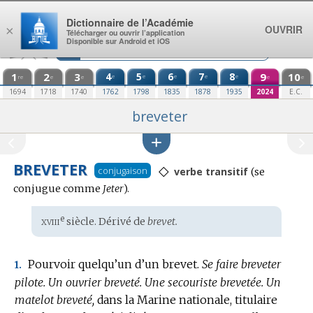
Aller au contenu
Dictionnaire de l’Académie
OUVRIR
×
Télécharger ou ouvrir l’application
Disponible sur Android et iOS
1
2
3
4
5
6
7
8
9
10
e
e
e
e
e
re
e
e
e
e
1694
1718
1740
1762
1798
1835
1878
1935
2024
E.C.
breveter
BREVETER
◇
Conjugaiso
conjugaison
verbe transitif
(se
:
conjugue comme
Jeter
).
xviii
e
Étymologie
siècle. Dérivé de
brevet.
:
Pourvoir quelqu’un d’un brevet.
Se faire breveter
1.
pilote.
Un ouvrier breveté.
Une secouriste brevetée.
Un
matelot breveté,
dans la Marine nationale, titulaire