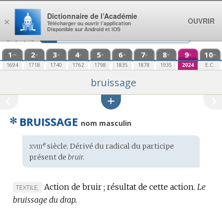
Aller au contenu
Dictionnaire de l’Académie
OUVRIR
×
Télécharger ou ouvrir l’application
Disponible sur Android et iOS
1
2
3
4
5
6
7
8
9
10
re
e
e
e
e
e
e
e
e
e
1694
1718
1740
1762
1798
1835
1878
1935
2024
E.C.
bruissage
✻
BRUISSAGE
nom masculin
xviii
e
Étymologie
siècle. Dérivé du radical du participe
:
présent de
bruir.
Action de bruir ; résultat de cette action.
Le
MARQUE
TEXTILE.
bruissage du drap.
DE
DOMAINE