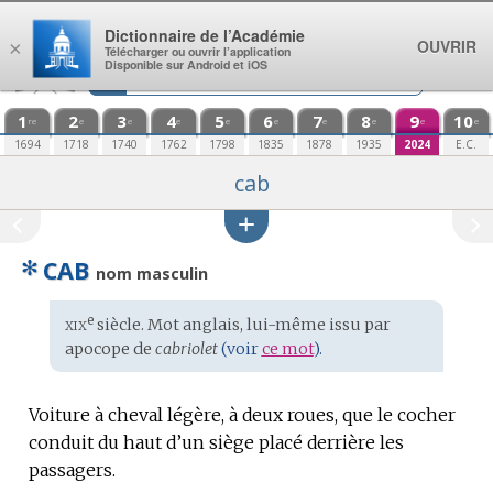
Aller au contenu
Dictionnaire de l’Académie
OUVRIR
×
Télécharger ou ouvrir l’application
Disponible sur Android et iOS
1
2
3
4
5
6
7
8
9
10
re
e
e
e
e
e
e
e
e
e
1694
1718
1740
1762
1798
1835
1878
1935
2024
E.C.
cab
✻
CAB
nom masculin
xix
e
Étymologie
siècle. Mot
anglais
, lui-même issu par
:
apocope de
cabriolet
(voir
ce mot
).
Voiture à cheval légère, à deux roues, que le cocher
conduit du haut d’un siège placé derrière les
passagers.