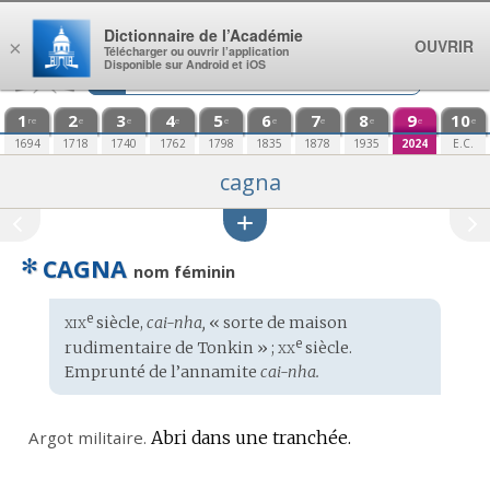
Aller au contenu
Dictionnaire de l’Académie
OUVRIR
×
Télécharger ou ouvrir l’application
Disponible sur Android et iOS
1
2
3
4
5
6
7
8
9
10
re
e
e
e
e
e
e
e
e
e
1694
1718
1740
1762
1798
1835
1878
1935
2024
E.C.
cagna
✻
CAGNA
nom féminin
xix
e
Étymologie
siècle,
cai-nha,
« sorte de maison
:
xx
e
rudimentaire de Tonkin » ;
siècle.
Emprunté de l’annamite
cai-nha.
Argot militaire.
Abri dans une tranchée.