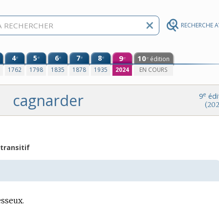
RECHERCHE 
4
5
6
7
8
9
10
e
e
e
e
e
édition
e
e
0
1762
1798
1835
1878
1935
2024
EN COURS
cagnarder
e
9
édi
(202
transitif
esseux.