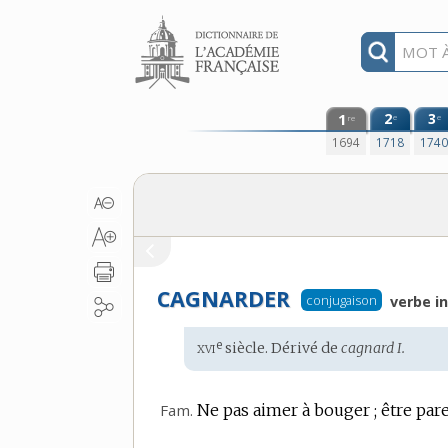
Aller au contenu
1
2
3
e
e
re
1694
1718
174
CAGNARDER
conjugaison
verbe in
xvi
e
Étymologie
siècle. Dérivé de
cagnard I.
:
Fam.
Ne pas aimer à bouger ; être par