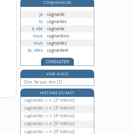
CONJUGAISON
cagnotte, n. f.
cagot, -ote, n.
je
cagnarde
cagoterie, n. f.
tu
cagnardes
e
il, elle
cagnarde
cagotisme, n. m.
[7
édition]
nous
cagnardons
vous
cagnardez
ils, elles
cagnardent
CONSULTER
VOIR AUSSI
Dire, Ne pas dire [1]
HISTOIRE DU MOT
e
cagnarder, v. n.
[2
édition]
e
cagnarder, v. n.
[3
édition]
e
cagnarder, v. n.
[4
édition]
e
cagnarder, v. n.
[5
édition]
e
cagnarder, v. n.
[6
édition]