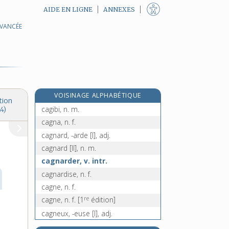
AIDE EN LIGNE
ANNEXES
AVANCÉE
cafouiller, v. intr.
cafouillis, n. m.
caftan, n. m.
re
cagade, n. f.
[1
édition]
cage, n. f.
VOISINAGE ALPHABÉTIQUE
cageot, n. m.
tion
cagibi, n. m.
4)
cagna, n. f.
cagnard, -arde [I], adj.
cagnard [II], n. m.
cagnarder, v. intr.
cagnardise, n. f.
cagne, n. f.
re
cagne, n. f.
[1
édition]
cagneux, -euse [I], adj.
cagneux, -euse [II], adj.