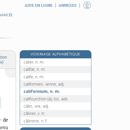
AIDE EN LIGNE
ANNEXES
AVANCÉE
calibrer, v. tr.
calibreur, -euse, n.
calice, n. m.
caliche, n. m.
calicot, n. m.
VOISINAGE ALPHABÉTIQUE
calicule, n. m.
tion
calier, n. m.
4)
califat, n. m.
calife, n. m.
californien, -ienne, adj.
californium, n. m.
califourchon (à), loc. adv.
câlin, -ine, adj.
câliner, v. tr.
e de
câlinerie, n. f.
tenu
e
caliorne, n. f.
[4
édition]