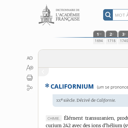
Aller au contenu
1
2
3
re
e
e
1694
1718
174
✻
CALIFORNIUM
Prononciation
(
um
se prononc
:
xx
e
Étymologie
siècle. Dérivé de
Californie.
:
Élément transuranien, prod
MARQUE
CHIMIE.
curium 242 avec des ions d’hélium (
DE
s