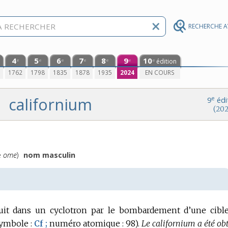
RECHERCHE 
4
5
6
7
8
9
10
édition
e
e
e
e
e
e
e
0
1762
1798
1835
1878
1935
2024
EN COURS
californium
e
9
édi
(202
e
ome
)
nom masculin
uit dans un cyclotron par le bombardement d’une cibl
ymbole :
Cf ;
numéro atomique :
98).
Le californium a été ob