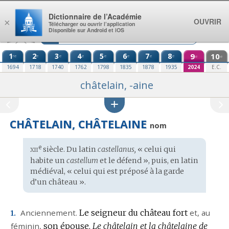
Aller au contenu
Dictionnaire de l’Académie
OUVRIR
×
Télécharger ou ouvrir l’application
Disponible sur Android et iOS
1
2
3
4
5
6
7
8
9
10
re
e
e
e
e
e
e
e
e
e
1694
1718
1740
1762
1798
1835
1878
1935
2024
E.C.
châtelain, -aine
CHÂTELAIN, CHÂTELAINE
nom
xii
e
Étymologie
siècle. Du
latin
castellanus,
« celui qui
:
habite un
castellum
et le défend », puis, en
latin
médiéval
, « celui qui est préposé à la garde
d’un château ».
Anciennement.
Le seigneur du château fort
et, au
1.
féminin,
son épouse.
Le châtelain et la châtelaine de