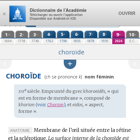
Aller au contenu
Dictionnaire de l’Académie
OUVRIR
×
Télécharger ou ouvrir l’application
Disponible sur Android et iOS
1
2
3
4
5
6
7
8
9
10
e
e
e
e
e
re
e
e
e
e
1694
1718
1740
1762
1798
1835
1878
1935
2024
E.C.
choroïde
CHOROÏDE
Prononciation
(
ch
se prononce
k
)
nom féminin
:
xvi
e
Étymologie
siècle. Emprunté du
grec
khoroeidês,
« qui
:
est en forme de membrane », composé de
khorion
(voir
Chorion
),
et
eidos,
« aspect,
forme ».
Membrane de l’œil située entre la rétine
MARQUE
ANATOMIE.
et la sclérotique.
DE
La surface interne de la choroïde est