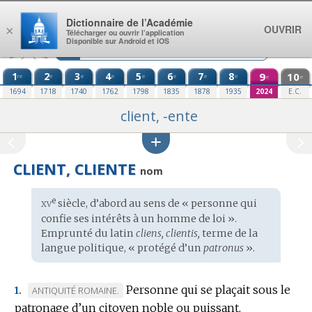
Aller au contenu
Dictionnaire de l’Académie
OUVRIR
×
Télécharger ou ouvrir l’application
Disponible sur Android et iOS
1
2
3
4
5
6
7
8
9
10
re
e
e
e
e
e
e
e
e
e
1694
1718
1740
1762
1798
1835
1878
1935
2024
E.C.
client, -ente
CLIENT, CLIENTE
nom
xv
e
Étymologie
siècle, d’abord au sens de « personne qui
:
confie ses intérêts à un homme de loi ».
Emprunté du
latin
cliens, clientis,
terme de la
langue politique, « protégé d’un
patronus
».
Personne qui se plaçait sous le
MARQUE
ANTIQUITÉ ROMAINE.
1.
patronage d’un citoyen noble ou puissant.
DE