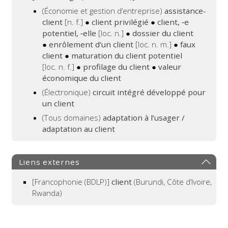
(Économie et gestion d’entreprise)
assistance-
client
[n. f.]
●
client privilégié
●
client, ‑e
potentiel, ‑elle
[loc. n.]
●
dossier du client
●
enrôlement d’un client
[loc. n. m.]
●
faux
client
●
maturation du client potentiel
[loc. n. f.]
●
profilage du client
●
valeur
économique du client
(Électronique)
circuit intégré développé pour
un client
(Tous domaines)
adaptation à l’usager /
adaptation au client
Liens externes
[Francophonie (BDLP)]
client
(Burundi, Côte d’Ivoire,
Rwanda)