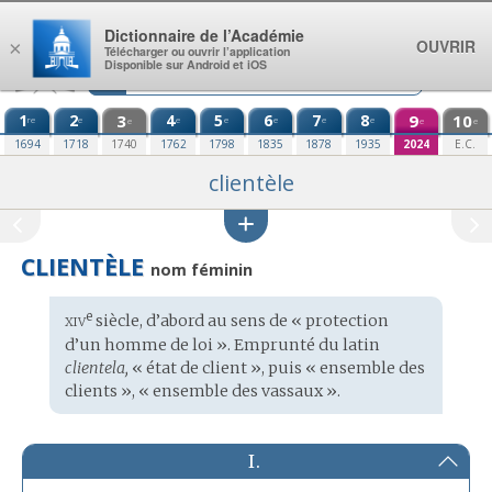
Aller au contenu
Dictionnaire de l’Académie
OUVRIR
×
Télécharger ou ouvrir l’application
Disponible sur Android et iOS
1
2
3
4
5
6
7
8
9
10
re
e
e
e
e
e
e
e
e
e
1694
1718
1740
1762
1798
1835
1878
1935
2024
E.C.
clientèle
CLIENTÈLE
nom féminin
xiv
e
Étymologie
siècle, d’abord au sens de « protection
:
d’un homme de loi ». Emprunté du
latin
clientela,
« état de client », puis « ensemble des
clients », « ensemble des vassaux ».
I.