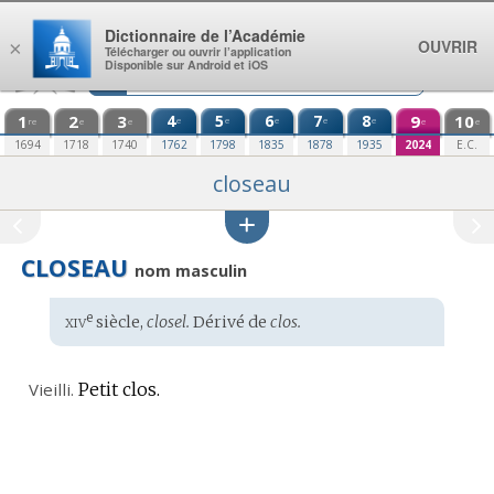
Aller au contenu
Dictionnaire de l’Académie
OUVRIR
×
Télécharger ou ouvrir l’application
Disponible sur Android et iOS
1
2
3
4
5
6
7
8
9
10
e
e
e
e
e
re
e
e
e
e
1694
1718
1740
1762
1798
1835
1878
1935
2024
E.C.
closeau
CLOSEAU
nom masculin
xiv
e
Étymologie
siècle,
closel.
Dérivé de
clos.
:
Vieilli.
Petit clos.