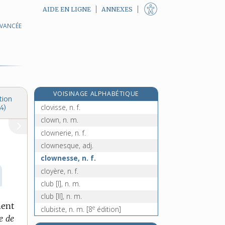
AIDE EN LIGNE
ANNEXES
AVANCÉE
clouer, v. tr.
cloutage, n. m.
clouter, v. tr.
clouterie, n. f.
cloutier, n. m.
VOISINAGE ALPHABÉTIQUE
cloutière, n. f.
tion
clovisse, n. f.
4)
clown, n. m.
clownerie, n. f.
clownesque, adj.
clownesse, n. f.
cloyère, n. f.
club [I], n. m.
club [II], n. m.
ment
e
clubiste, n. m.
[8
édition]
te de
clupéidés, n. m. pl.