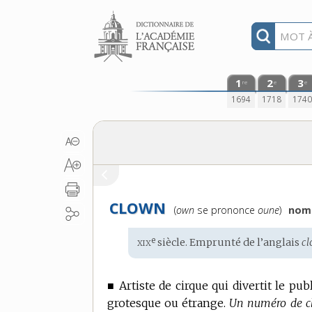
Aller au contenu
1
2
3
re
e
e
1694
1718
174
CLOWN
Prononciation
(
own
se prononce
oune
)
nom 
:
xix
e
Étymologie
siècle. Emprunté de l’
anglais
cl
:
■
Artiste de cirque qui divertit le pu
grotesque ou étrange.
Un numéro de c