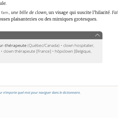
ule.
,
fam.
,
une bille de clown,
un visage qui suscite l’hilarité.
Fai
grosses plaisanteries ou des mimiques grotesques.
r-thérapeute
(Québec/Canada) • clown hospitalier,
] • clown thérapeute [France] • hôpiclown [Belgique,
ur n’importe quel mot pour naviguer dans le dictionnaire.