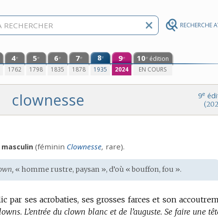
RECHERCHE 
4
5
6
7
8
9
10
e
édition
e
e
e
e
e
e
0
1762
1798
1835
1878
1935
2024
EN COURS
clownesse
e
9
édi
(202
(féminin
Clownesse
,
rare).
masculin
own,
« homme rustre, paysan », d’où « bouffon, fou ».
blic par ses acrobaties, ses grosses farces et son accoutre
lowns.
L’entrée du clown blanc et de l’auguste.
Se faire une tê