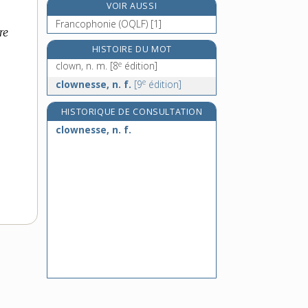
VOIR AUSSI
cluse [I], n. f.
Francophonie (OQLF) [1]
e
cluse [II], n. f.
[5
édition]
re
e
clymène, n. f.
[5
édition]
HISTOIRE DU MOT
e
clown, n. m.
[8
édition]
e
clysoir, n. m.
[8
édition]
e
clownesse, n. f.
[9
édition]
HISTORIQUE DE CONSULTATION
clownesse, n. f.