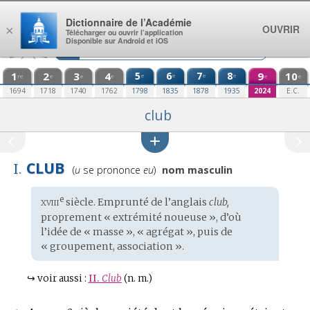
Aller au contenu
Dictionnaire de l’Académie
OUVRIR
×
Télécharger ou ouvrir l’application
Disponible sur Android et iOS
1
2
3
4
5
6
7
8
9
10
e
e
e
e
re
e
e
e
e
e
1694
1718
1740
1762
1798
1835
1878
1935
2024
E.C.
club
CLUB
I.
Prononciation
(
u
se prononce
eu
)
nom masculin
:
xviii
e
Étymologie
siècle. Emprunté de l’
anglais
club,
:
proprement « extrémité noueuse », d’où
l’idée de « masse », « agrégat », puis de
« groupement, association ».
↪
voir aussi :
II.
Club
(n. m.)