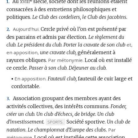
e
xviii
Au
siècle, société dont les réunions étaient
1.
consacrées à des entretiens philosophiques et
politiques.
Le Club des cordeliers, le Club des jacobins.
Aujourd'hui.
Cercle privé où l’on est présenté par
2.
des parrains et admis par élection.
Le règlement du
club.
Le président du club.
Porter la cravate de son club
et,
en apposition,
une cravate club,
généralement à
rayures obliques.
Par métonymie.
Local où est installé
ce cercle.
Passer à son club.
Déjeuner au club.
▪
En apposition.
Fauteuil club,
fauteuil de cuir large et
confortable.
Association groupant des membres ayant des
3.
activités collectives, des intérêts communs.
Fonder,
créer un club.
Un club d’échecs, de bridge.
Un club
d’investissement.
Société sportive.
Un club de
MARQUE
SPORTS.
natation.
Le championnat d’Europe des clubs.
DE
Par
métonymie.
Local où est installée cette association.
DOMAINE