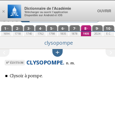
Aller au contenu
Dictionnaire de l’Académie
OUVRIR
×
Télécharger ou ouvrir l’application
Disponible sur Android et iOS
1
2
3
4
5
6
7
8
9
10
re
e
e
e
e
e
e
e
e
e
1694
1718
1740
1762
1798
1835
1878
1935
2024
E.C.
clysopompe
CLYSOPOMPE.
e
n. m.
8
ÉDITION
■
Clysoir à pompe.