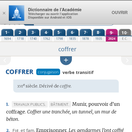
Aller au contenu
Dictionnaire de l’Académie
OUVRIR
×
Télécharger ou ouvrir l’application
Disponible sur Android et iOS
1
2
3
4
5
6
7
8
9
10
re
e
e
e
e
e
e
e
e
e
1694
1718
1740
1762
1798
1835
1878
1935
2024
E.C.
coffrer
COFFRER
conjugaison
verbe transitif
xvi
e
Étymologie
siècle. Dérivé de
coffre.
:
Munir, pourvoir d’un
MARQUE
MARQUE
TRAVAUX PUBLICS.
BÂTIMENT.
1.
coffrage.
DE
Coffrer une tranchée, un tunnel, un mur de
DE
béton.
DOMAINE
DOMAINE
:
:
Fig.
et
fam.
Emprisonner.
Les gendarmes l’ont coffré
2.