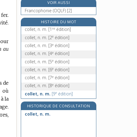
VOIR AUSSI
collier, n. m.
Francophonie (OQLF) [2]
colliger, v. tr.
fer.
collimateur, n. m.
HISTOIRE DU MOT
ité.
re
collet, n. m.
[1
édition]
collimation, n. f.
e
collet, n. m.
[2
édition]
pour
e
collet, n. m.
[3
édition]
n au
e
collet, n. m.
[4
édition]
e
collet, n. m.
[5
édition]
e
collet, n. m.
[6
édition]
e
collet, n. m.
[7
édition]
s de
e
collet, n. m.
[8
édition]
t où
e
collet, n. m.
[9
édition]
à la
HISTORIQUE DE CONSULTATION
age.
collet, n. m.
res,