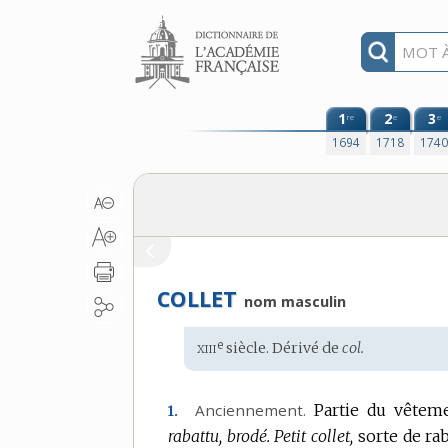
Aller au contenu
1
2
3
re
e
e
1694
1718
174
COLLET
nom masculin
xiii
e
Étymologie
siècle. Dérivé de
col.
:
Anciennement.
Partie du vêteme
1.
rabattu, brodé.
Petit collet,
sorte de rab