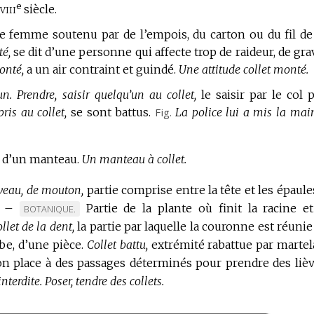
e
viii
siècle.
de femme soutenu par de l’empois, du carton ou du fil de 
té,
se dit d’une personne qui affecte trop de raideur, de grav
onté,
a un air contraint et guindé.
Une attitude collet monté.
un.
Prendre, saisir quelqu’un au collet,
le saisir par le col 
pris au collet,
se sont battus.
Fig.
La police lui a mis la mai
s d’un manteau.
Un manteau à collet.
 veau, de mouton,
partie comprise entre la tête et les épaule
–
Partie de la plante où finit la racine e
MARQUE
BOTANIQUE.
llet de la dent,
DE
la partie par laquelle la couronne est réunie 
DOMAINE
be, d’une pièce.
Collet battu,
extrémité rabattue par martel
:
on place à des passages déterminés pour prendre des lièv
interdite.
Poser, tendre des collets.