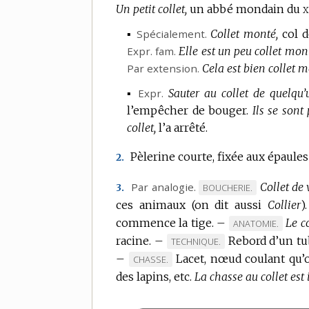
x
Un petit collet,
un abbé mondain du
▪
Spécialement.
Collet monté,
col 
Expr.
fam.
Elle est un peu collet mon
Par extension.
Cela est bien collet m
▪
Expr.
Sauter au collet de quelqu’
l’empêcher de bouger.
Ils se sont 
collet,
l’a arrêté.
Pèlerine courte, fixée aux épaule
2.
Par analogie.
Collet de
MARQUE
BOUCHERIE.
3.
ces animaux (on dit aussi
DE
Collier
).
DOMAINE
commence la tige.
–
Le co
MARQUE
ANATOMIE.
:
racine.
–
Rebord d’un tu
DE
MARQUE
TECHNIQUE.
DOMAINE
–
DE
Lacet, nœud coulant qu’
MARQUE
CHASSE.
:
DOMAINE
des lapins, etc.
DE
La chasse au collet est 
:
DOMAINE