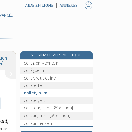
AIDE EN LIGNE
ANNEXES
AVANCÉE
collectivisme, n. m.
collectiviste, adj.
collectivité, n. f.
collège, n. m.
collégial, -ale, adj.
VOISINAGE ALPHABÉTIQUE
collégialité, n. f.
tion
collégien, -ienne, n.
4)
collègue, n.
coller, v. tr. et intr.
collerette, n. f.
collet, n. m.
colleter, v. tr.
e
colleteur, n. m.
[8
édition]
e
colletin, n. m.
[3
édition]
ant,
colleur, -euse, n.
mie.
colley, n. m.