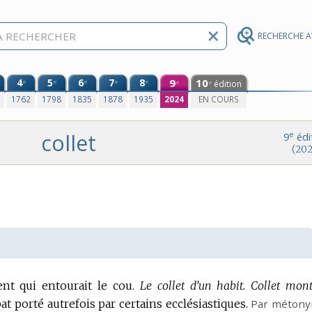
RECHERCHE 
4
5
6
7
8
9
10
e
e
e
e
e
édition
e
e
0
1762
1798
1835
1878
1935
2024
EN COURS
collet
e
9
édi
(202
nt qui entourait le cou.
Le collet d’un habit.
Collet mont
at porté autrefois par certains ecclésiastiques.
Par métony