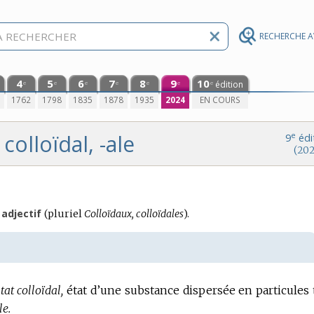
RECHERCHE 
4
5
6
7
8
9
10
édition
e
e
e
e
e
e
e
0
1762
1798
1835
1878
1935
2024
EN COURS
colloïdal, -ale
e
9
édi
(202
adjectif
(
pluriel
Colloïdaux, colloïdales
).
tat colloïdal,
état d’une substance dispersée en particules 
le.