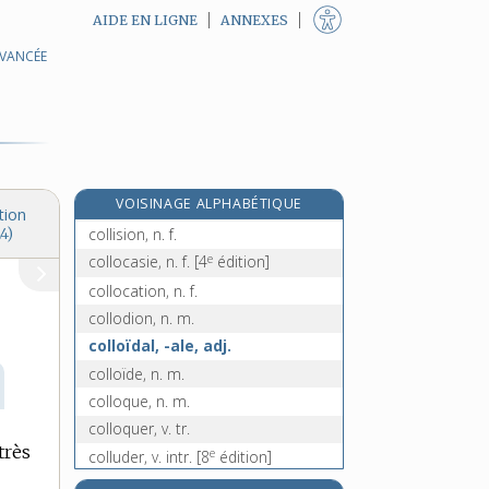
AIDE EN LIGNE
ANNEXES
AVANCÉE
collimateur, n. m.
collimation, n. f.
collinaire, adj.
colline, n. f.
e
colliquatif, ive, adj.
[7
édition]
e
VOISINAGE ALPHABÉTIQUE
colliquation, n. f.
[7
édition]
tion
collision, n. f.
4)
e
collocasie, n. f.
[4
édition]
collocation, n. f.
collodion, n. m.
colloïdal, -ale, adj.
colloïde, n. m.
colloque, n. m.
colloquer, v. tr.
très
e
colluder, v. intr.
[8
édition]
collure, n. f.