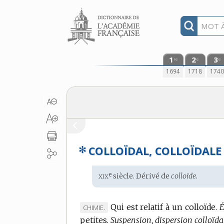
Aller au contenu
1
2
3
re
e
e
1694
1718
174
✻
COLLOÏDAL, COLLOÏDALE
xix
e
Étymologie
siècle. Dérivé de
colloïde.
:
Qui est relatif à un colloïde.
É
MARQUE
CHIMIE.
petites.
DE
Suspension, dispersion colloïda