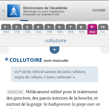
Aller au contenu
Dictionnaire de l’Académie
OUVRIR
×
Télécharger ou ouvrir l’application
Disponible sur Android et iOS
1
2
3
4
5
6
7
8
9
10
re
e
e
e
e
e
e
e
e
e
1694
1718
1740
1762
1798
1835
1878
1935
2024
E.C.
collutoire
✻
COLLUTOIRE
nom masculin
xix
e
Étymologie
siècle. Dérivé savant du
latin
collutum,
:
supin de
colluere,
« laver, nettoyer ».
Médicament utilisé pour le traitement
MARQUE
MÉDECINE.
des gencives, des parois internes de la bouche, et
DE
surtout de la gorge.
DOMAINE
Se badigeonner la gorge avec un