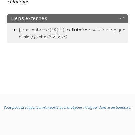
collutoire.
:
Liens externes
[Francophonie (OQLF)]
collutoire
• solution topique
orale (Québec/Canada)
Vous pouvez cliquer sur n’importe quel mot pour naviguer dans le dictionnaire.