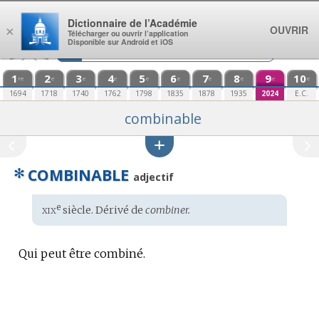
Aller au contenu
Dictionnaire de l’Académie
OUVRIR
×
Télécharger ou ouvrir l’application
Disponible sur Android et iOS
1
2
3
4
5
6
7
8
9
10
re
e
e
e
e
e
e
e
e
e
1694
1718
1740
1762
1798
1835
1878
1935
2024
E.C.
combinable
✻
COMBINABLE
adjectif
xix
e
Étymologie
siècle. Dérivé de
combiner.
:
Qui peut être combiné.