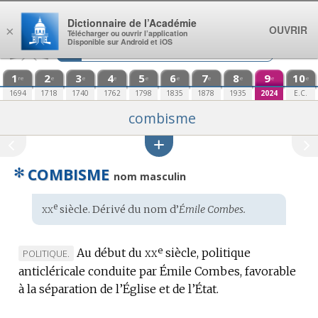
Aller au contenu
Dictionnaire de l’Académie
OUVRIR
×
Télécharger ou ouvrir l’application
Disponible sur Android et iOS
1
2
3
4
5
6
7
8
9
10
re
e
e
e
e
e
e
e
e
e
1694
1718
1740
1762
1798
1835
1878
1935
2024
E.C.
combisme
✻
COMBISME
nom masculin
xx
e
Étymologie
siècle. Dérivé du
nom
d’
Émile Combes.
:
e
xx
Au début du
siècle, politique
MARQUE
POLITIQUE.
anticléricale conduite par Émile Combes, favorable
DE
à la séparation de l’Église et de l’État.
DOMAINE
: