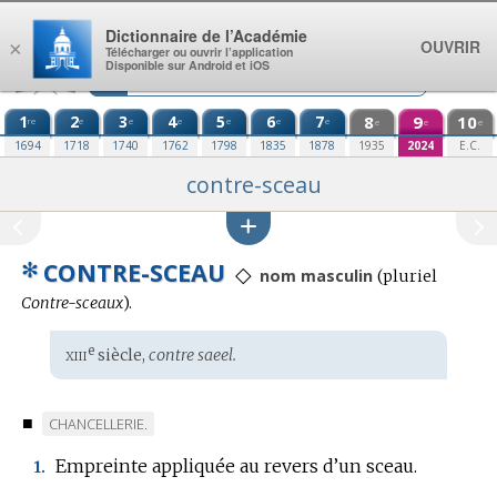
Aller au contenu
Dictionnaire de l’Académie
OUVRIR
×
Télécharger ou ouvrir l’application
Disponible sur Android et iOS
1
2
3
4
5
6
7
8
9
10
re
e
e
e
e
e
e
e
e
e
1694
1718
1740
1762
1798
1835
1878
1935
2024
E.C.
contre-sceau
✻
CONTRE-SCEAU
◇
nom masculin
(
pluriel
Contre-sceaux
).
xiii
e
Étymologie
siècle,
contre saeel.
:
■
MARQUE
CHANCELLERIE.
DE
Empreinte appliquée au revers d’un sceau.
1.
DOMAINE