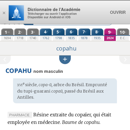
Aller au contenu
Dictionnaire de l’Académie
OUVRIR
×
Télécharger ou ouvrir l’application
Disponible sur Android et iOS
1
2
3
4
5
6
7
8
9
10
e
e
e
e
e
re
e
e
e
e
1694
1718
1740
1762
1798
1835
1878
1935
2024
E.C.
copahu
COPAHU
nom masculin
xvi
e
Étymologie
siècle,
copa-ü,
arbre du Brésil. Emprunté
:
du
tupi-guarani
copaü,
passé du Brésil aux
Antilles.
Résine extraite du copaïer, qui était
MARQUE
PHARMACIE.
employée en médecine.
DE
Baume de copahu.
DOMAINE