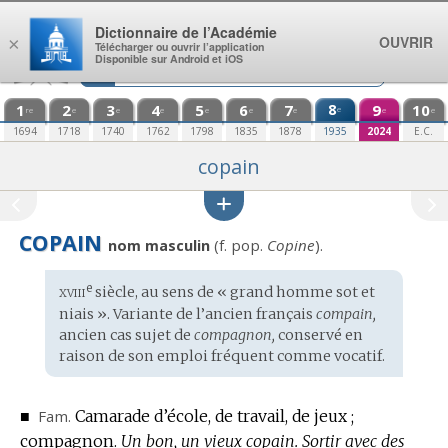
Aller au contenu
Dictionnaire de l’Académie
OUVRIR
×
Télécharger ou ouvrir l’application
Disponible sur Android et iOS
1
2
3
4
5
6
7
8
9
10
e
re
e
e
e
e
e
e
e
e
1694
1718
1740
1762
1798
1835
1878
1935
2024
E.C.
copain
COPAIN
(f.
pop.
Copine
).
nom masculin
xviii
e
Étymologie
siècle, au sens de « grand homme sot et
:
niais ». Variante de l’
ancien français
compain,
ancien cas sujet de
compagnon,
conservé en
raison de son emploi fréquent comme vocatif.
■
Fam.
Camarade d’école, de travail, de jeux ;
compagnon.
Un bon, un vieux copain.
Sortir avec des