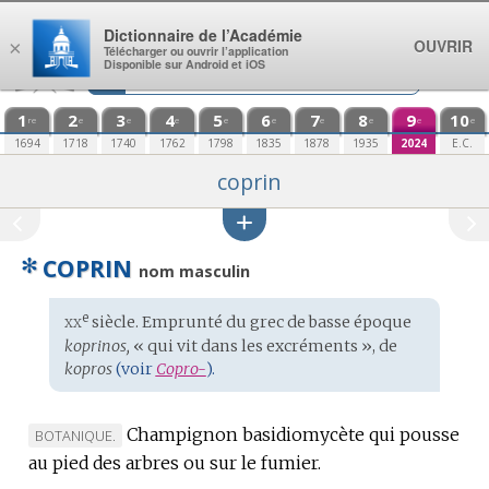
Aller au contenu
Dictionnaire de l’Académie
OUVRIR
×
Télécharger ou ouvrir l’application
Disponible sur Android et iOS
1
2
3
4
5
6
7
8
9
10
re
e
e
e
e
e
e
e
e
e
1694
1718
1740
1762
1798
1835
1878
1935
2024
E.C.
coprin
✻
COPRIN
nom masculin
xx
e
Étymologie
siècle. Emprunté du
grec de basse époque
:
koprinos,
« qui vit dans les excréments », de
kopros
(voir
Copro-
).
Champignon basidiomycète qui pousse
MARQUE
BOTANIQUE.
au pied des arbres ou sur le fumier.
DE
DOMAINE