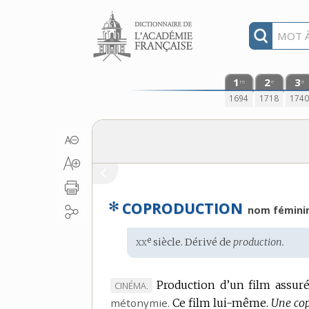
Aller au contenu
1
2
3
re
e
e
1694
1718
174
✻
COPRODUCTION
nom fémini
xx
e
Étymologie
siècle. Dérivé de
production.
:
Production d’un film assuré
MARQUE
CINÉMA.
métonymie.
DE
Ce film lui-même.
Une cop