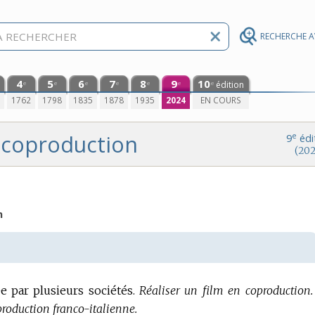
RECHERCHE 
4
5
6
7
8
9
10
édition
e
e
e
e
e
e
e
0
1762
1798
1835
1878
1935
2024
EN COURS
coproduction
e
9
édi
(202
n
e par plusieurs sociétés.
Réaliser un film en coproduction.
roduction franco-italienne.