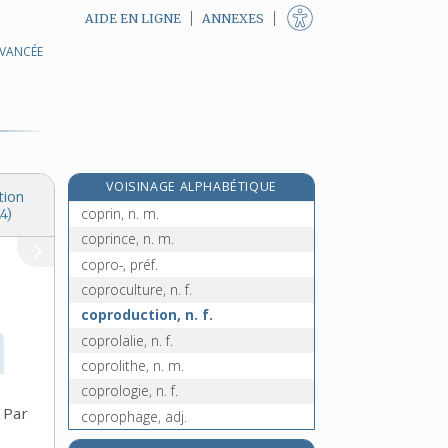
AIDE EN LIGNE
ANNEXES
AVANCÉE
copinage, n. m.
copine, n. f.
copiste, n.
coplanaire, adj.
copra, n. m.
VOISINAGE ALPHABÉTIQUE
coprah, n. m.
tion
coprin, n. m.
4)
coprince, n. m.
copro-, préf.
coproculture, n. f.
coproduction, n. f.
coprolalie, n. f.
coprolithe, n. m.
coprologie, n. f.
Par
coprophage, adj.
coprophagie, n. f.