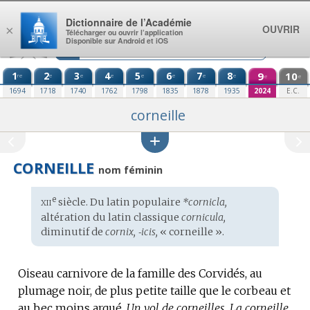
Aller au contenu
Dictionnaire de l’Académie
OUVRIR
×
Télécharger ou ouvrir l’application
Disponible sur Android et iOS
1
2
3
4
5
6
7
8
9
10
re
e
e
e
e
e
e
e
e
e
1694
1718
1740
1762
1798
1835
1878
1935
2024
E.C.
corneille
CORNEILLE
nom féminin
xii
e
Étymologie
siècle. Du
latin populaire
*cornicla,
:
altération du
latin classique
cornicula,
diminutif de
cornix, ‑icis,
« corneille ».
Oiseau carnivore de la famille des Corvidés, au
plumage noir, de plus petite taille que le corbeau et
au bec moins arqué.
Un vol de corneilles.
La corneille