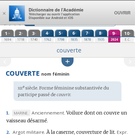
Aller au contenu
Dictionnaire de l’Académie
OUVRIR
×
Télécharger ou ouvrir l’application
Disponible sur Android et iOS
1
2
3
4
5
6
7
8
9
10
e
e
e
e
e
re
e
e
e
e
1694
1718
1740
1762
1798
1835
1878
1935
2024
E.C.
couverte
COUVERTE
nom féminin
xii
e
Étymologie
siècle. Forme féminine substantivée du
:
participe passé de
couvrir.
Anciennement.
Voilure dont on couvre un
MARQUE
MARINE.
1.
vaisseau désarmé.
DE
DOMAINE
Argot militaire.
À la caserne, couverture de lit.
Expr.
2.