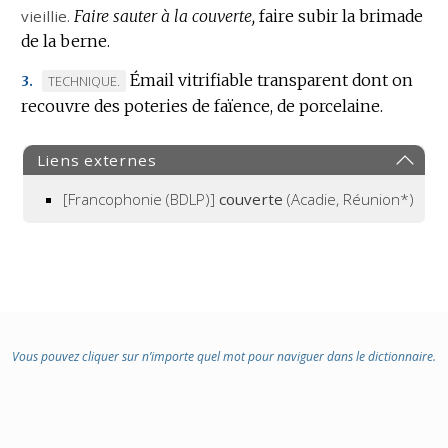
:
vieillie.
Faire sauter à la couverte,
faire subir la brimade
de la berne.
Émail vitrifiable transparent dont on
MARQUE
TECHNIQUE.
3.
recouvre des poteries de faïence, de porcelaine.
DE
DOMAINE
:
Liens externes
[Francophonie (BDLP)]
couverte
(Acadie, Réunion*)
Vous pouvez cliquer sur n’importe quel mot pour naviguer dans le dictionnaire.