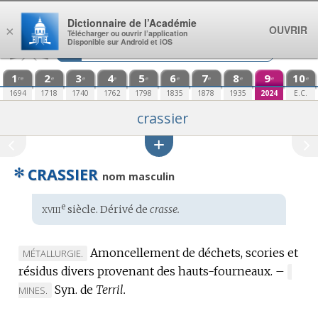
Aller au contenu
Dictionnaire de l’Académie
OUVRIR
×
Télécharger ou ouvrir l’application
Disponible sur Android et iOS
1
2
3
4
5
6
7
8
9
10
re
e
e
e
e
e
e
e
e
e
1694
1718
1740
1762
1798
1835
1878
1935
2024
E.C.
crassier
✻
CRASSIER
nom masculin
xviii
e
Étymologie
siècle. Dérivé de
crasse.
:
Amoncellement de déchets, scories et
MARQUE
MÉTALLURGIE.
résidus divers provenant des hauts-fourneaux.
DE
–
MARQ
DOMAINE
Syn. de
Terril.
DE
MINES.
:
DOMA