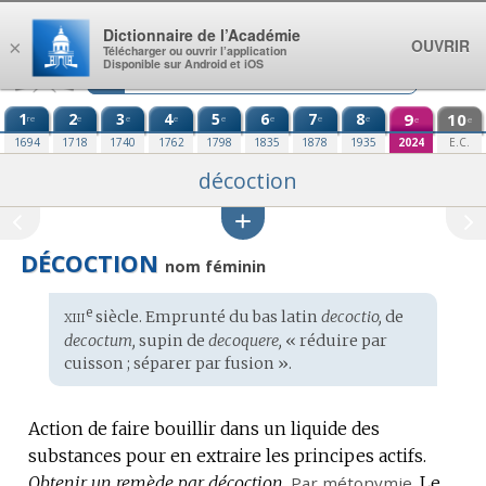
Aller au contenu
Dictionnaire de l’Académie
OUVRIR
×
Télécharger ou ouvrir l’application
Disponible sur Android et iOS
1
2
3
4
5
6
7
8
9
10
re
e
e
e
e
e
e
e
e
e
1694
1718
1740
1762
1798
1835
1878
1935
2024
E.C.
décoction
DÉCOCTION
nom féminin
xiii
e
Étymologie
siècle. Emprunté du
bas latin
decoctio,
de
:
decoctum,
supin de
decoquere,
« réduire par
cuisson ; séparer par fusion ».
Action de faire bouillir dans un liquide des
substances pour en extraire les principes actifs.
Obtenir un remède par décoction.
Par métonymie.
Le