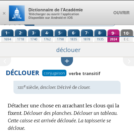
Aller au contenu
Dictionnaire de l’Académie
OUVRIR
×
Télécharger ou ouvrir l’application
Disponible sur Android et iOS
1
2
3
4
5
6
7
8
9
10
re
e
e
e
e
e
e
e
e
e
1694
1718
1740
1762
1798
1835
1878
1935
2024
E.C.
déclouer
DÉCLOUER
conjugaison
verbe transitif
xiii
e
Étymologie
siècle,
descloer.
Dérivé de
clouer.
:
Détacher une chose en arrachant les clous qui la
fixent.
Déclouer des planches.
Déclouer un tableau.
Cette caisse est arrivée déclouée.
La tapisserie se
décloue.